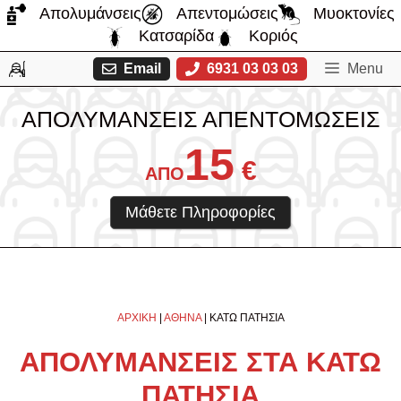
Μετάβαση
Απολυμάνσεις
Απεντομώσεις
Μυοκτονίες
σε
Κατσαρίδα
Κοριός
περιεχόμενο
Email
6931 03 03 03
Menu
ΑΠΟΛΥΜΑΝΣΕΙΣ ΑΠΕΝΤΟΜΩΣΕΙΣ
15
€
ΑΠΟ
Μάθετε Πληροφορίες
ΑΡΧΙΚΗ
|
ΑΘΗΝΑ
|
ΚΑΤΩ ΠΑΤΗΣΙΑ
ΑΠΟΛΥΜΑΝΣΕΙΣ ΣΤΑ ΚΑΤΩ
ΠΑΤΗΣΙΑ