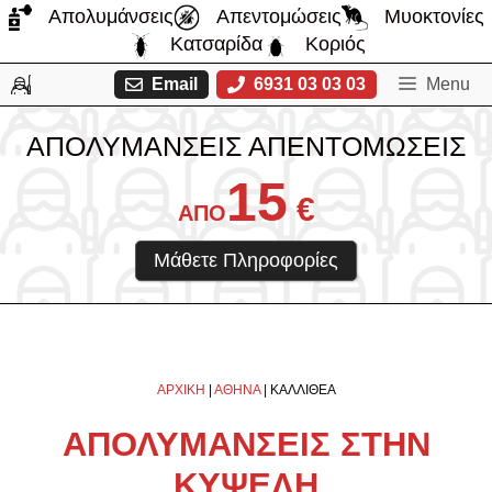
Μετάβαση
Απολυμάνσεις
Απεντομώσεις
Μυοκτονίες
σε
Κατσαρίδα
Κοριός
περιεχόμενο
Email
6931 03 03 03
Menu
ΑΠΟΛΥΜΑΝΣΕΙΣ ΑΠΕΝΤΟΜΩΣΕΙΣ
15
€
ΑΠΟ
Μάθετε Πληροφορίες
ΑΡΧΙΚΗ
|
ΑΘΗΝΑ
|
ΚΑΛΛΙΘΕΑ
ΑΠΟΛΥΜΑΝΣΕΙΣ ΣΤΗΝ
ΚΥΨΕΛΗ