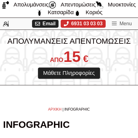
Μετάβαση
Απολυμάνσεις
Απεντομώσεις
Μυοκτονίες
σε
Κατσαρίδα
Κοριός
περιεχόμενο
Email
6931 03 03 03
Menu
ΑΠΟΛΥΜΑΝΣΕΙΣ ΑΠΕΝΤΟΜΩΣΕΙΣ
15
€
ΑΠΟ
Μάθετε Πληροφορίες
ΑΡΧΙΚΗ
|
INFOGRAPHIC
INFOGRAPHIC