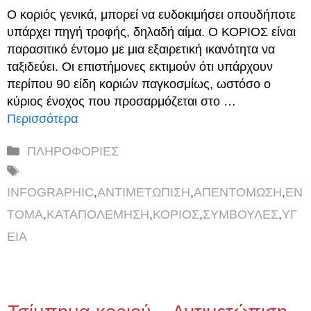
Ο κοριός γενικά, μπορεί να ευδοκιμήσει οπουδήποτε
υπάρχει πηγή τροφής, δηλαδή αίμα. Ο ΚΟΡΙΟΣ είναι
παρασιτικό έντομο με μια εξαιρετική ικανότητα να
ταξιδεύει. Οι επιστήμονες εκτιμούν ότι υπάρχουν
περίπου 90 είδη κοριών παγκοσμίως, ωστόσο ο
κύριος ένοχος που προσαρμόζεται στο …
Περισσότερα
Κατηγορίες
ΠΛΗΡΟΦΟΡΙΕΣ
Ετικέτες
INFOGRAPHIC
,
ΑΝΤΙΜΕΤΩΠΙΣΗ
,
ΑΠΕΝΤΟΜΩΣΗ
,
ΕΝ
ΤΟΜΑ
,
ΚΑΤΑΠΟΛΕΜΗΣΗ
,
ΚΟΡΙΟΣ
,
ΣΥΜΒΟΥΛΕΣ
,
ΥΓ
ΕΙΑ