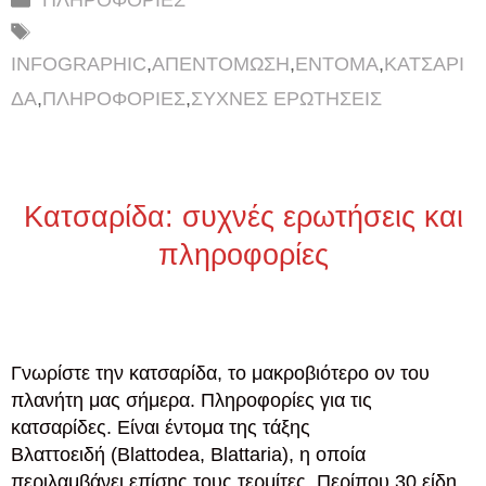
ΠΛΗΡΟΦΟΡΙΕΣ
Ετικέτες
INFOGRAPHIC
,
ΑΠΕΝΤΟΜΩΣΗ
,
ΕΝΤΟΜΑ
,
ΚΑΤΣΑΡΙ
ΔΑ
,
ΠΛΗΡΟΦΟΡΙΕΣ
,
ΣΥΧΝΕΣ ΕΡΩΤΗΣΕΙΣ
Κατσαρίδα: συχνές ερωτήσεις και
πληροφορίες
Γνωρίστε την κατσαρίδα, το μακροβιότερο ον του
πλανήτη μας σήμερα. Πληροφορίες για τις
κατσαρίδες. Είναι έντομα της τάξης
Βλαττοειδή (Blattodea, Blattaria), η οποία
περιλαμβάνει επίσης τους τερμίτες. Περίπου 30 είδη