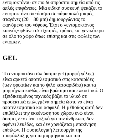
εντομοκτόνου σε πιο δυσπρόσιτα σημεία από τις
απλές επιφάνειες. Μία ειδική συσκευή ψεκάζει το
εντομοκτόνο σκεύασμα σε πάρα πολύ μικρές
σταγόνες (20 – 80 μm) δημιουργώντας το
φαινόμενο του νέφους. Έτσι ο «εντομοκτόνος
καπνός» φθάνει σε σχισμές, τρύπες και γενικότερα
σε όλο το χώρο όπως επίσης και στις φωλιές των
εντόμων.
GEL
Το εντομοκτόνο σκεύασμα gel (μορφή γέλης)
είναι αρκετά αποτελεσματικό στις κατσαρίδες
(των φρεατίων και το ψιλό κατσαριδάκι) και τα
μυρμήγκια καθώς είναι βρώσιμο και ελκυστικό. Ο
εξειδικευμένος τεχνικός βάζει το υλικό σε
προσεκτικά επιλεγμένα σημεία ώστε να είναι
αποτελεσματικά και ασφαλή. Η μέθοδος αυτή δεν
επιβάλλει την εκκένωση του χώρου ενώ είναι
άοσμο, δεν είναι τοξικό για τον άνθρωπο, δεν
αφήνει λεκέδες, και δεν χρειάζεται μετακίνηση
επίπλων. Η φυσιολογική λειτουργία της
τροφάλλαξης για τα μυρμήγκια και του