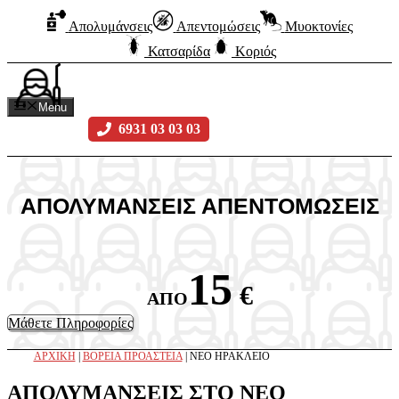
Μετάβαση
Απολυμάνσεις
Απεντομώσεις
Μυοκτονίες
σε
περιεχόμενο
Κατσαρίδα
Κοριός
Menu
Email
6931 03 03 03
ΑΠΟΛΥΜΑΝΣΕΙΣ ΑΠΕΝΤΟΜΩΣΕΙΣ
15
€
ΑΠΟ
Μάθετε Πληροφορίες
ΑΡΧΙΚΗ
|
ΒΟΡΕΙΑ ΠΡΟΑΣΤΕΙΑ
|
ΝΕΟ ΗΡΑΚΛΕΙΟ
ΑΠΟΛΥΜΑΝΣΕΙΣ ΣΤΟ ΝΕΟ