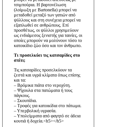
τσιμπούρια. Η βαρτονέλωση
(λοίμωξη με Bartonella) μπορεί να
μεταδοθεί μεταξύ των γατιών από
ψύλλους και στη συνέχεια μπορεί να
εξαπλωθεί σε ανθρώπους. Επί
προσθέτως, οι ψύλλοι χρησιμεύουν
ως ενδιάμεσος ξενιστής για ταινίες, οι
οποίες μπορούν να μολύνουν τόσο το
κατοικίδιο ζώο όσο και τον άνθρωπο.
Τι προσελκύει τις κατσαρίδες στο
σπίτι;
Τις κατσαρίδες προσελκύουν τα
ζεστά και υγρά κλίματα όπως επίσης
και τα:
– Βρόμικα πιάτα στο νεροχύτη.
– Ψίχουλα στα πατώματα ή τους
πάγκους.
– Σκουπίδια.
– Τροφές για κατοικίδια στο πάτωμα.
– Υπερβολική υγρασία.
– Υπολείμματα από φαγητό σε άδεια
κουτιά ή δοχεία
.<h5></h5>