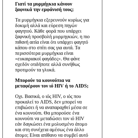
Γιατί τα μυρμήγκια κάνουν
ξαφνικά την εμφάνισή τους;
Τα μυρμήγκια εξερευνούν κυρίως για
δοκιμή αλλά και εύρεση πηγών
φαγητού. Κάθε φορά που υπάρχει
ξαφνική προσβολή μυρμηγκιών, η πιο
πιθανή αιτία είναι ότι υπάρχει φαγητό
κάπου στο σπίτι σας για αυτά. Τα
περισσότερα μυρμήγκια είναι
«ευκαιριακοί φαγάδες». Θα φάνε
σχεδόν οτιδήποτε αλλά συνήθως
προτιμούν τα γλυκά.
Μπορούν τα κουνούπια να
μεταφέρουν τον ιό HIV ή το AIDS;
Οχι. Βασικά, ο ιός HIV, ο ιός που
προκαλεί το AIDS, δεν μπορεί να
επιβιώσει ή να αναπαραχθεί μέσα σε
ένα κουνούπι. Θα μπορούσε ένα
κουνούπι να μεταδώσει τον ιό HIV
εάν δαγκώσει ένα μολυσμένο άτομο
και στη συνέχεια αμέσως ένα άλλο
άτομο; Είναι απίθανο να συμβεί αυτό