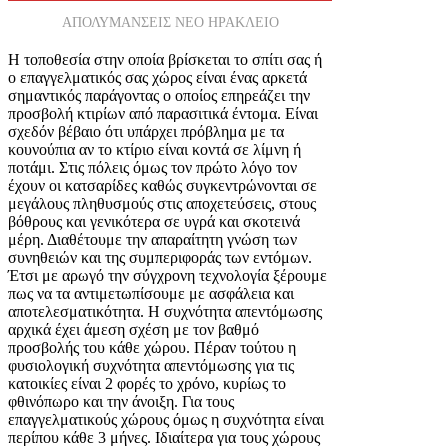
ΑΠΟΛΥΜΑΝΣΕΙΣ ΝΕΟ ΗΡΑΚΛΕΙΟ
Η τοποθεσία στην οποία βρίσκεται το σπίτι σας ή
ο επαγγελματικός σας χώρος είναι ένας αρκετά
σημαντικός παράγοντας ο οποίος επηρεάζει την
προσβολή κτιρίων από παρασιτικά έντομα. Είναι
σχεδόν βέβαιο ότι υπάρχει πρόβλημα με τα
κουνούπια αν το κτίριο είναι κοντά σε λίμνη ή
ποτάμι. Στις πόλεις όμως τον πρώτο λόγο τον
έχουν οι κατσαρίδες καθώς συγκεντρώνονται σε
μεγάλους πληθυσμούς στις αποχετεύσεις, στους
βόθρους και γενικότερα σε υγρά και σκοτεινά
μέρη. Διαθέτουμε την απαραίτητη γνώση των
συνηθειών και της συμπεριφοράς των εντόμων.
Έτσι με αρωγό την σύγχρονη τεχνολογία ξέρουμε
πως να τα αντιμετωπίσουμε με ασφάλεια και
αποτελεσματικότητα. Η συχνότητα απεντόμωσης
αρχικά έχει άμεση σχέση με τον βαθμό
προσβολής του κάθε χώρου. Πέραν τούτου η
φυσιολογική συχνότητα απεντόμωσης για τις
κατοικίες είναι 2 φορές το χρόνο, κυρίως το
φθινόπωρο και την άνοιξη. Για τους
επαγγελματικούς χώρους όμως η συχνότητα είναι
περίπου κάθε 3 μήνες. Ιδιαίτερα για τους χώρους