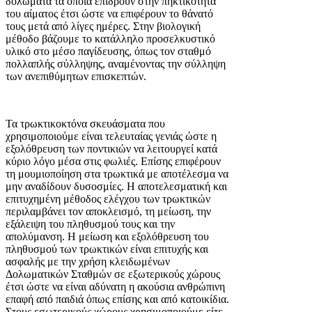
δολώματα τα οποία επιδρούν στην πηκτικότητα
του αίματος έτσι ώστε να επιφέρουν το θάνατό
τους μετά από λίγες ημέρες. Στην βιολογική
μέθοδο βάζουμε το κατάλληλο προσελκυστικό
υλικό στο μέσο παγίδευσης, όπως τον σταθμό
πολλαπλής σύλληψης, αναμένοντας την σύλληψη
των ανεπιθύμητων επισκεπτών.
Τα τρωκτικοκτόνα σκευάσματα που
χρησιμοποιούμε είναι τελευταίας γενιάς ώστε η
εξολόθρευση των ποντικιών να λειτουργεί κατά
κύριο λόγο μέσα στις φωλιές. Επίσης επιφέρουν
τη μουμιοποίηση στα τρωκτικά με αποτέλεσμα να
μην αναδίδουν δυσοσμίες. Η αποτελεσματική και
επιτυχημένη μέθοδος ελέγχου των τρωκτικών
περιλαμβάνει τον αποκλεισμό, τη μείωση, την
εξάλειψη του πληθυσμού τους και την
απολύμανση. Η μείωση και εξολόθρευση του
πληθυσμού των τρωκτικών είναι επιτυχής και
ασφαλής με την χρήση κλειδωμένων
Δολωματικών Σταθμών σε εξωτερικούς χώρους
έτσι ώστε να είναι αδύνατη η ακούσια ανθρώπινη
επαφή από παιδιά όπως επίσης και από κατοικίδια.
Στους εσωτερικούς χώρους χρησιμοποιούμε είτε