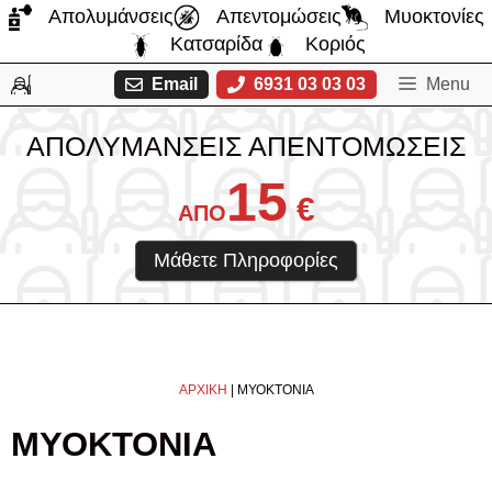
Μετάβαση
Απολυμάνσεις
Απεντομώσεις
Μυοκτονίες
σε
Κατσαρίδα
Κοριός
περιεχόμενο
Email
6931 03 03 03
Menu
ΑΠΟΛΥΜΑΝΣΕΙΣ ΑΠΕΝΤΟΜΩΣΕΙΣ
15
€
ΑΠΟ
Μάθετε Πληροφορίες
ΑΡΧΙΚΗ
|
ΜΥΟΚΤΟΝΙΑ
ΜΥΟΚΤΟΝΙΑ