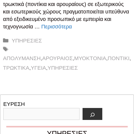
τρωκτικά (ποντίκια και αρουραίους) σε εξωτερικούς
και εσωτερικούς χώρους πραγματοποιείται υπεύθυνα
από εξειδικευμένο προσωπικό με εμπειρία και
τεχνογνωσία …
Περισσότερα
Κατηγορίες
ΥΠΗΡΕΣΙΕΣ
Ετικέτες
ΑΠΟΛΥΜΑΝΣΗ
,
ΑΡΟΥΡΑΙΟΣ
,
ΜΥΟΚΤΟΝΙΑ
,
ΠΟΝΤΙΚΙ
,
ΤΡΩΚΤΙΚΑ
,
ΥΓΕΙΑ
,
ΥΠΗΡΕΣΙΕΣ
ΕΥΡΕΣΗ
ΥΠΗΡΕΣΙΕΣ