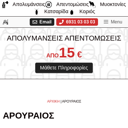
Μετάβαση
Απολυμάνσεις
Απεντομώσεις
Μυοκτονίες
σε
Κατσαρίδα
Κοριός
περιεχόμενο
Email
6931 03 03 03
Menu
ΑΠΟΛΥΜΑΝΣΕΙΣ ΑΠΕΝΤΟΜΩΣΕΙΣ
15
€
ΑΠΟ
Μάθετε Πληροφορίες
ΑΡΧΙΚΗ
|
ΑΡΟΥΡΑΙΟΣ
ΑΡΟΥΡΑΙΟΣ