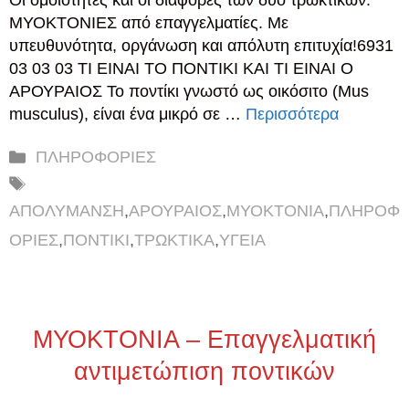
Οι ομοιότητες και οι διαφορές των δύο τρωκτικών.
ΜΥΟΚΤΟΝΙΕΣ από επαγγελματίες. Με
υπευθυνότητα, οργάνωση και απόλυτη επιτυχία!6931
03 03 03 ΤΙ ΕΙΝΑΙ ΤΟ ΠΟΝΤΙΚΙ ΚΑΙ ΤΙ ΕΙΝΑΙ Ο
ΑΡΟΥΡΑΙΟΣ Το ποντίκι γνωστό ως οικόσιτο (Mus
musculus), είναι ένα μικρό σε …
Περισσότερα
Κατηγορίες
ΠΛΗΡΟΦΟΡΙΕΣ
Ετικέτες
ΑΠΟΛΥΜΑΝΣΗ
,
ΑΡΟΥΡΑΙΟΣ
,
ΜΥΟΚΤΟΝΙΑ
,
ΠΛΗΡΟΦ
ΟΡΙΕΣ
,
ΠΟΝΤΙΚΙ
,
ΤΡΩΚΤΙΚΑ
,
ΥΓΕΙΑ
ΜΥΟΚΤΟΝΙΑ – Επαγγελματική
αντιμετώπιση ποντικών