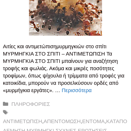
Αιτίες και αντιμετώπισημυρμηγκιών στο σπίτι
ΜΥΡΜΗΓΚΙΑ ΣΤΟ ΣΠΙΤΙ – ΑΝΤΙΜΕΤΩΠΙΣΗ Τα
ΜΥΡΜΗΓΚΙΑ ΣΤΟ ΣΠΙΤΙ μπαίνουν για αναζήτηση
τροφής και φωλιάς. Ακόμα και μικρές ποσότητες
τροφίμων, όπως ψίχουλα ή τρίμματα από τροφές για
κατοικίδια, μπορούν να προσελκύσουν ορδές από
«μυρμήγκια εργάτες». …
Περισσότερα
Κατηγορίες
ΠΛΗΡΟΦΟΡΙΕΣ
Ετικέτες
ΑΝΤΙΜΕΤΩΠΙΣΗ
,
ΑΠΕΝΤΟΜΩΣΗ
,
ΕΝΤΟΜΑ
,
ΚΑΤΑΠΟ
ΛΕΜΗΣΗ
,
ΜΥΡΜΗΓΚΙ
,
ΣΥΧΝΕΣ ΕΡΩΤΗΣΕΙΣ