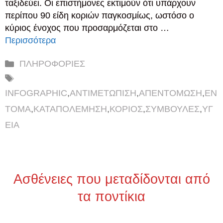
ταξιδεύει. Οι επιστήμονες εκτιμούν ότι υπάρχουν
περίπου 90 είδη κοριών παγκοσμίως, ωστόσο ο
κύριος ένοχος που προσαρμόζεται στο …
Περισσότερα
Κατηγορίες
ΠΛΗΡΟΦΟΡΙΕΣ
Ετικέτες
INFOGRAPHIC
,
ΑΝΤΙΜΕΤΩΠΙΣΗ
,
ΑΠΕΝΤΟΜΩΣΗ
,
ΕΝ
ΤΟΜΑ
,
ΚΑΤΑΠΟΛΕΜΗΣΗ
,
ΚΟΡΙΟΣ
,
ΣΥΜΒΟΥΛΕΣ
,
ΥΓ
ΕΙΑ
Ασθένειες που μεταδίδονται από
τα ποντίκια