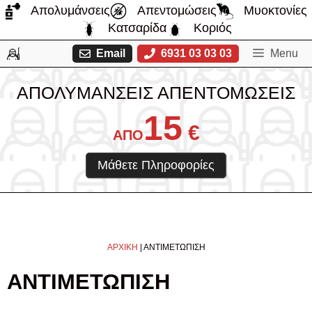
Μετάβαση
Απολυμάνσεις
Απεντομώσεις
Μυοκτονίες
σε
Κατσαρίδα
Κοριός
περιεχόμενο
Email
6931 03 03 03
Menu
ΑΠΟΛΥΜΑΝΣΕΙΣ ΑΠΕΝΤΟΜΩΣΕΙΣ
15
€
ΑΠΟ
Μάθετε Πληροφορίες
ΑΡΧΙΚΗ
|
ΑΝΤΙΜΕΤΩΠΙΣΗ
ΑΝΤΙΜΕΤΩΠΙΣΗ