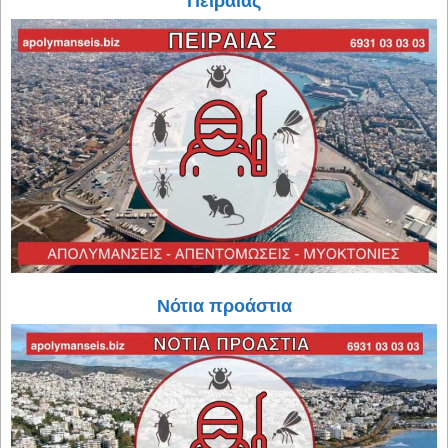
Πειραιάς
Νότια προάστια