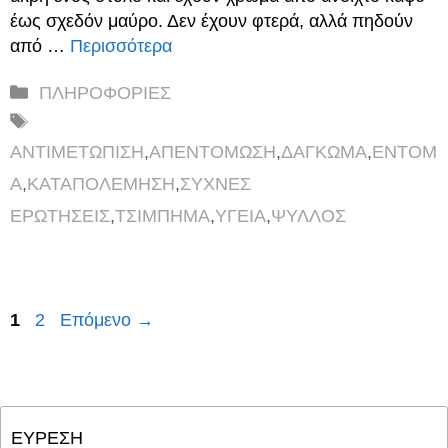
έως σχεδόν μαύρο. Δεν έχουν φτερά, αλλά πηδούν
από …
Περισσότερα
Κατηγορίες
ΠΛΗΡΟΦΟΡΙΕΣ
Ετικέτες
ΑΝΤΙΜΕΤΩΠΙΣΗ
,
ΑΠΕΝΤΟΜΩΣΗ
,
ΔΑΓΚΩΜΑ
,
ΕΝΤΟΜ
Α
,
ΚΑΤΑΠΟΛΕΜΗΣΗ
,
ΣΥΧΝΕΣ
ΕΡΩΤΗΣΕΙΣ
,
ΤΣΙΜΠΗΜΑ
,
ΥΓΕΙΑ
,
ΨΥΛΛΟΣ
Σελίδα
Σελίδα
1
2
Επόμενο
→
ΕΥΡΕΣΗ