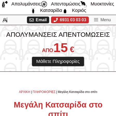
Μετάβαση
Απολυμάνσεις
Απεντομώσεις
Μυοκτονίες
σε
Κατσαρίδα
Κοριός
περιεχόμενο
Email
6931 03 03 03
Menu
ΑΠΟΛΥΜΑΝΣΕΙΣ ΑΠΕΝΤΟΜΩΣΕΙΣ
15
€
ΑΠΟ
Μάθετε Πληροφορίες
ΑΡΧΙΚΗ
|
ΠΛΗΡΟΦΟΡΙΕΣ
|
Μεγάλη Κατσαρίδα στο σπίτι
Μεγάλη Κατσαρίδα στο
σπίτι