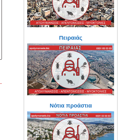
Πειραιάς
Νότια προάστια