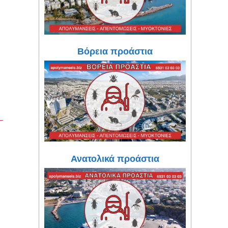
Βόρεια προάστια
Ανατολικά προάστια